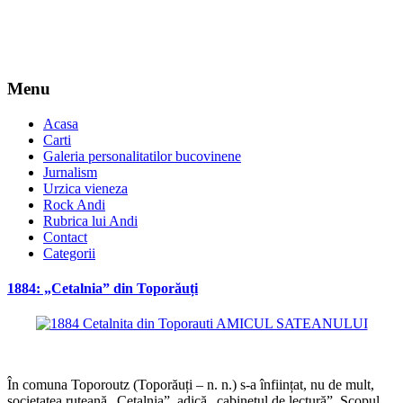
Menu
Acasa
Carti
Galeria personalitatilor bucovinene
Jurnalism
Urzica vieneza
Rock Andi
Rubrica lui Andi
Contact
Categorii
1884: „Cetalnia” din Toporăuți
*
În comuna Toporoutz (Toporăuți – n. n.) s-a înființat, nu de mult,
societatea ruteană „Cetalnia”, adică „cabinetul de lectură”. Scopul