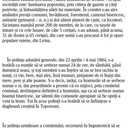
societății este: luminarea poporului, prin citirea de gazete și cărți
potrivite, și îmbunătățirea stării lui materiale. În comitet s-au ales
amândoi preoții comunei, învățătorul, forestierul, cantorul bisericesc,
antistele (primarul – n. n.) și doi săteni știutori de carte, ca locuitori.
Sicietatea numără peste 200 de membri, de la care, cu taxele de
intrare și cu cele lunare, de câte 5 creițari, s-au adunat, până acuma,
31 de florini și 65 creițari, din care sumă s-au procurat 4 foi și opuri
populare rutene, din Leina.
*
În ședința adunării generale, din 22 aprilie / 4 mai 1884, s-a
hotărât ca nunțile să se serbeze numai 24 de ore, de sâmbătă, până
duminică seara, și toți membrii s-au înțeles să nu se bea rachiu la
nunți, ci vin, bere, mai ales, însă musturi, preparate de ei înșiși din
mere, pere și alte poame. S-a decis, iarăși, ca hramurile să se serbeze
numai o zi, dar președintele a promis că va mijloci, prin comitetul
comunal, desființarea definitivă a hramului, așa ca să serbeze numai
hramul bisericesc, iar sătenii din comunele apropiate să fie opriți a
veni la hram. Tot în acea ședință s-a hotărât să se înființeze o
dugheană creștină în Toporoutz.
*
În ședința următoare a comitetului, secretarul fu împuternicit să se