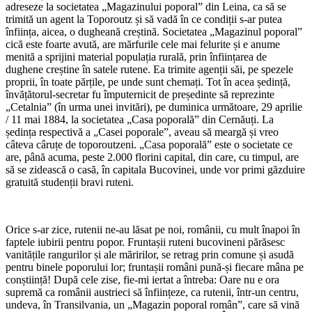
adreseze la societatea „Magazinului poporal” din Leina, ca să se
trimită un agent la Toporoutz și să vadă în ce condiții s-ar putea
înființa, aicea, o dugheană creștină. Societatea „Magazinul poporal”
cică este foarte avută, are mărfurile cele mai felurite și e anume
menită a sprijini material populația rurală, prin înființarea de
dughene creștine în satele rutene. Ea trimite agenții săi, pe spezele
proprii, în toate părțile, pe unde sunt chemați. Tot în acea ședință,
învățătorul-secretar fu împuternicit de președinte să reprezinte
„Cetalnia” (în urma unei invitări), pe duminica următoare, 29 aprilie
/ 11 mai 1884, la societatea „Casa poporală” din Cernăuți. La
ședința respectivă a „Casei poporale”, aveau să meargă și vreo
câteva câruțe de toporoutzeni. „Casa poporală” este o societate ce
are, până acuma, peste 2.000 florini capital, din care, cu timpul, are
să se zidească o casă, în capitala Bucovinei, unde vor primi găzduire
gratuită studenții bravi ruteni.
*
Orice s-ar zice, rutenii ne-au lăsat pe noi, românii, cu mult înapoi în
faptele iubirii pentru popor. Fruntașii ruteni bucovineni părăsesc
vanitățile rangurilor și ale măririlor, se retrag prin comune și asudă
pentru binele poporului lor; fruntașii români pună-și fiecare mâna pe
conștiință! După cele zise, fie-mi iertat a întreba: Oare nu e ora
supremă ca românii austrieci să înființeze, ca rutenii, într-un centru,
undeva, în Transilvania, un „Magazin poporal român”, care să vină