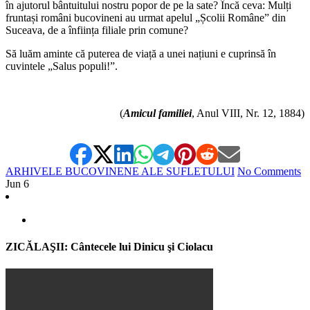
în ajutorul bântuitului nostru popor de pe la sate? Încă ceva: Mulți
fruntași români bucovineni au urmat apelul „Școlii Române” din
Suceava, de a înființa filiale prin comune?
Să luăm aminte că puterea de viață a unei națiuni e cuprinsă în
cuvintele „Salus populi!”.
*
(
Amicul familiei
, Anul VIII, Nr. 12, 1884)
ARHIVELE BUCOVINENE ALE SUFLETULUI
No Comments
Jun
6
ZICĂLAŞII: Cântecele lui Dinicu şi Ciolacu