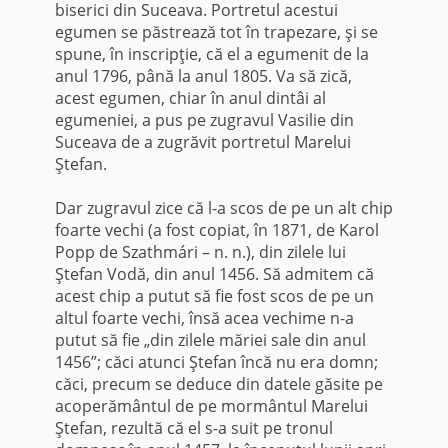
biserici din Suceava. Portretul acestui
egumen se păstrează tot în trapezare, şi se
spune, în in­scripţie, că el a egumenit de la
anul 1796, până la anul 1805. Va să zică,
acest egumen, chiar în anul dintâi al
egumeniei, a pus pe zugravul Vasilie din
Suceava de a zugrăvit portretul Marelui
Ştefan.
Dar zugravul zice că l-a scos de pe un alt chip
foarte vechi (a fost copiat, în 1871, de Karol
Popp de Szathmári – n. n.), din zilele lui
Ştefan Vodă, din anul 1456. Să admitem că
acest chip a putut să fie fost scos de pe un
altul foarte vechi, însă acea vechime n-a
putut să fie „din zilele măriei sale din anul
1456”; căci atunci Ştefan încă nu era domn;
căci, precum se deduce din datele găsite pe
acoperământul de pe mormântul Marelui
Ştefan, rezultă că el s-a suit pe tronul