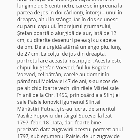
lungime de 8 centimetri, care se împreună la
partea de jos în doi cârlionţi, întorşi – unul în
dreapta, altul în stânga, iar în dos se unesc
cu părul capului. Împrejurul grumazului,
Ştefan poartă o alurgidă de aur, lată de 12
cm, cu diferite desenuri pe ea şi cu capete
de om. De alurgidă atârnă un engolpiu, lung
de 27 cm. La colţul de jos din dreapta,
portretul are această inscripţie: „Acesta este
chipul lui Ştefan Voevod, fiul lui Bogdan
Voevod, cel bătrân, carele au domnit în
pământul Moldaviei 47 de ani, s-au scos de
pe alt chip foarte vechi din zilele Măriei sale
în anii de la Chr. 1456, prin osârdia a Sfinţiei
sale Paisie Ionovici Igumenul Sfintei
Mănăstiri Putna, şi s-au lucrat de smeritul
Vasilie Popovici din târgul Suce­vei la leat
1797. febr. 18”. Iată, dar, foarte bine
precizată data zugrăvirii acestui portret: anul
1797, sub egumenul Paisie, de un zugrav de