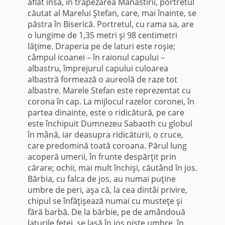
aflat însă, în trapezarea Mănăstirii, portretul
căutat al Marelui Ştefan, care, mai îna­inte, se
păstra în Biserică. Portretul, cu rama sa, are
o lungime de 1,35 metri şi 98 centimetri
lăţime. Draperia pe de laturi este roşie;
câmpul icoanei – în raionul ca­pului –
albastru, împrejurul capului culoarea
albastră formează o aureolă de raze tot
albastre. Marele Stefan este reprezentat cu
corona în cap. La mijlocul razelor coronei, în
partea dinainte, este o ridicătură, pe care
este închi­puit Dumnezeu Sabaoth cu globul
în mână, iar deasupra ridicăturii, o cruce,
care predomină toată coroana. Părul lung
acoperă umerii, în frunte despărţit prin
cărare; ochii, mai mult închişi, căutând în jos.
Bărbia, cu falca de jos, au nu­mai puţine
umbre de peri, aşa că, la cea dintâi privire,
chipul se înfăţişează numai cu musteţe şi
fără barbă. De la bărbie, pe de amândouă
laturile feţei, se lasă în jos nişte umbre, în