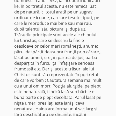
domnesc în anul 1457, la începutul lunii apri­
lie. În portretul acesta, nu este nimica luat
de pe natură, ci totul arată pe un zugrav
ordinar de icoane, care are ţesute tipuri, pe
care le reproduce mai bine sau mai rău,
după talentul său pictural şi după uz.
Trăsurile principale sunt acele ale chipului
lui Christos, care se descriu la finele
ceasloavelor celor mari româneşti, anume:
părul despărţit deasupra frunţii prin cărare,
lăsat pe umeri, creţ în partea de jos, barba
despărţită în furculiţă, înfăţi­şare serioasă,
frumoasă etc. Dar şi aceste trăsuri ale lui
Christos sunt rău reprezentate în portretul
de care vorbim : Căutătura semăna mai mult
cu a unui om mort. Poziţia alurgidei pe piept
este nenaturală, fiindcă lasă sub bărbie o
bună parte de piept decoltată. Părul lăsat pe
nişte umeri prea laţi este iarăşi ceva
nenatural. Haina are forma unul sac larg şi
fără deschizătură pe dina­inte, încât îi