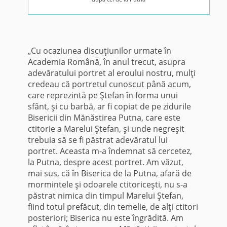
„Cu ocaziunea discuţiunilor urmate în
Academia Română, în anul trecut, asupra
adevăratului portret al eroului nostru, mulţi
credeau că portretul cu­noscut până acum,
care reprezintă pe Ştefan în forma unui
sfânt, şi cu barbă, ar fi copiat de pe zidurile
Bisericii din Mănăstirea Putna, care este
ctitorie a Marelui Ştefan, şi unde negreşit
trebuia să se fi păstrat adevăra­tul lui
portret. Aceasta m-a îndemnat să cercetez,
la Putna, despre acest portret. Am văzut,
mai sus, că în Biserica de la Putna, afară de
mormintele şi odoarele ctitoriceşti, nu s-a
păstrat nimica din timpul Marelui Ştefan,
fiind totul prefăcut, din temelie, de alţi ctitori
posteriori; Biserica nu este îngrădită. Am