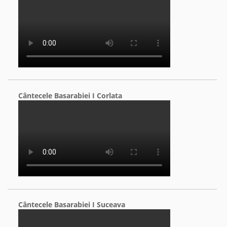
Cântecele Basarabiei I Corlata
Cântecele Basarabiei I Suceava