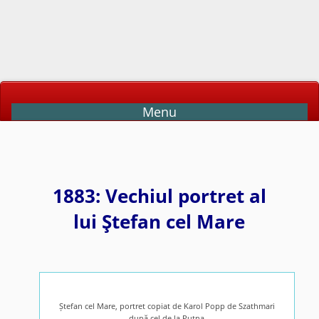
Menu
1883: Vechiul portret al
lui Ştefan cel Mare
Ștefan cel Mare, portret copiat de Karol Popp de Szathmari
după cel de la Putna