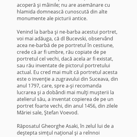
acoperă şi mâinile; nu are asemănare cu
hlamida domnească cunoscută din alte
monumente ale picturii antice.
Venind la barba şi ne-barba acestui portret,
voi mai adăuga, că dl Bucevski, observând
acea ne-barbă de pe portretul în cestiune,
crede că ar fi umbre, rău copiate de pe
portretul cel vechi, dacă acela ar fi existat,
sau rău inventate de pictorul portretului
actual. Eu cred mai mult că portretul acesta
este o invenţie a zugravului din Suceava, din
anul 1797, care, spre a-şi recomanda
lucrarea şi a dobândi mai mulţi muşterii la
atelierul său, a in­ventat copierea de pe un
portret foarte vechi, din anul 1456, din zilele
Mă­riei sale, Ştefan Voevod.
Răposatul Gheorghe Asaki, în zelul lui de a
deştepta simţul naţional şi a reînnoi