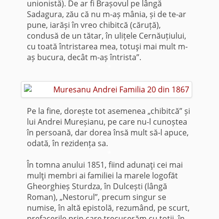
unionistă). De ar fi Brașovul pe lângă
Sadagura, zău că nu m-aș mânia, și de te-ar
pune, iarăși în vreo chibitcă (căruță),
condusă de un tătar, în ulițele Cernăuțiului,
cu toată întristarea mea, totuşi mai mult m-
aș bucura, decât m-aș întrista”.
*
Pe la fine, dorește tot asemenea „chibitcă” și
lui Andrei Mureșianu, pe care nu-l cunoștea
în persoană, dar dorea însă mult să-l apuce,
odată, în rezidența sa.
*
În tomna anului 1851, fiind adunaţi cei mai
mulţi membri ai familiei la marele logofăt
Gheorghieș Sturdza, în Dulcești (lângă
Roman), „Nestorul”, pre­cum singur se
numise, în altă epistolă, rezumând, pe scurt,
prefacerile prin care trecuserăm cu toţii, în