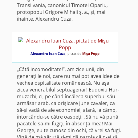
Transilvania, canonicul Timotei Cipariu,
protopopul Grigore Mihali ş. a., şi, mai
înainte, Alexandru Cuza.
*
Alexandru Ioan Cuza
, pictat de
Mişu Popp
„Câtă incomoditate!”, am zice unii, din
generaţiile noi, care nu mai pot avea idee de
vechea ospitalitate românească. Nu aşa
zicea venerabilul septuagenar! Eudoxiu Hur­
muzachi, ci, pe când încăleca superbul său
armăsar arab, ca orişicare june cavaler, ca
să-şi vadă de ale economiei, afară, la câmp,
întorcându-se către oaspeţi: „Să nu vă pună
păcatele să-mi fugiţi, în absenţa mea! Măi
George, eu te cunosc din ochi, că vrei să fugi.
Vină de mă sărută şi-mi dă parola că n-ai să