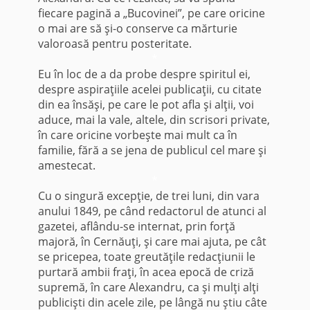
fiecare pagină a „Bucovinei”, pe care oricine
o mai are să şi-o con­serve ca mărturie
valoroasă pentru posteritate.
*
Eu în loc de a da probe despre spiritul ei,
despre aspiraţiile acelei publicaţii, cu citate
din ea însăşi, pe care le pot afla şi alţii, voi
aduce, mai la vale, altele, din scri­sori private,
în care oricine vorbeşte mai mult ca în
familie, fără a se jena de publicul cel mare şi
amestecat.
*
Cu o singură excepţie, de trei luni, din vara
anului 1849, pe când redactorul de atunci al
gazetei, aflându-se internat, prin forţă
majoră, în Cernăuţi, şi care mai ajuta, pe cât
se pricepea, toate greutăţile redacţiunii le
purtară ambii fraţi, în acea epocă de criză
supremă, în care Alexandru, ca şi mulţi alţi
publicişti din acele zile, pe lângă nu ştiu câte