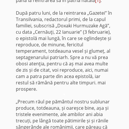
până la reintrarea sa în patria natală
[1]
.
*
După patru luni, de la reintrarea „Gazetei” în
Transil­vania, redactorul primi, de la capul
familiei, sub­scrisă „Doxaki Hurmuzake Agă”,
cu data „Cer­năuţi, 22 Ianuarie” (3 februarie),
o epistolă mai lungă, în care se oglindește și
reproduce, de minune, fericitul
temperament, totdeauna vesel și glumeț, al
septagenarului patriarh. Spre a nu vă prea
obosi atenţia, pentru că aș mai avea multe
de zis și de citat, voi reproduce, aici, numai
cam a patra parte din acea epistolă, iar
restul să rămână pentru alte timpuri. mai
prospere.
*
„Precum răul pe pământul nostru sublunar
produce, totdeauna, și oareșce bine, așa și
tristele evenimente, ale ambilor ani abia
trecuți, pe lângă toate pătimirile și și rănile
sângerânde ale românimii, care păreau că