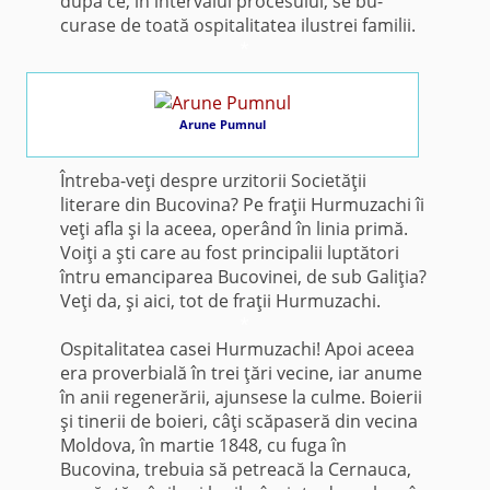
după ce, în intervalul procesului, se bu­
curase de toată ospitalitatea ilustrei familii.
*
Arune Pumnul
Întreba-veţi despre urzitorii Societăţii
literare din Bucovina? Pe fraţii Hurmuzachi îi
veţi afla şi la aceea, operând în linia primă.
Voiţi a şti care au fost principalii luptători
întru emanciparea Bu­covinei, de sub Galiţia?
Veţi da, şi aici, tot de fraţii Hurmuzachi.
*
Ospitalitatea casei Hurmuzachi! Apoi aceea
era proverbială în trei ţări vecine, iar anume
în anii regenerării, ajunsese la culme. Boierii
şi ti­nerii de boieri, câţi scăpaseră din vecina
Moldova, în martie 1848, cu fuga în
Bucovina, trebuia să petreacă la Cernauca,