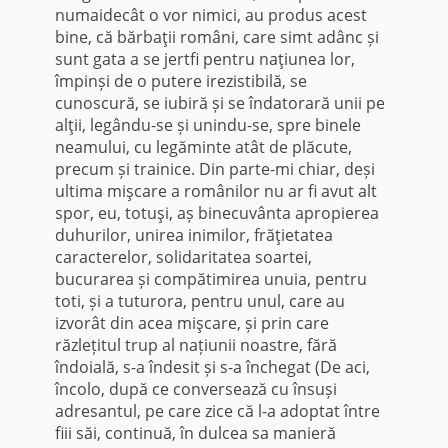
numaidecât o vor nimici, au produs acest
bine, că bărbaţii români, care simt adânc și
sunt gata a se jertfi pentru naţiunea lor,
împinși de o putere irezistibilă, se
cunoscură, se iubiră și se îndatorară unii pe
alţii, legându-se și unindu-se, spre binele
neamului, cu legăminte atât de plăcute,
precum și trainice. Din parte-mi chiar, deși
ultima mişcare a românilor nu ar fi avut alt
spor, eu, totuşi, aș binecuvânta apropierea
duhurilor, unirea inimilor, frăţietatea
caracterelor, solidaritatea soartei,
bucurarea și compătimirea unuia, pentru
toti, și a tuturora, pentru unul, care au
izvorât din acea mişcare, și prin care
răzlețitul trup al națiunii noastre, fără
îndoială, s-a îndesit și s-a închegat (De aci,
încolo, după ce conversează cu însuși
adresantul, pe care zice că l-a adoptat între
fiii săi, continuă, în dulcea sa manieră