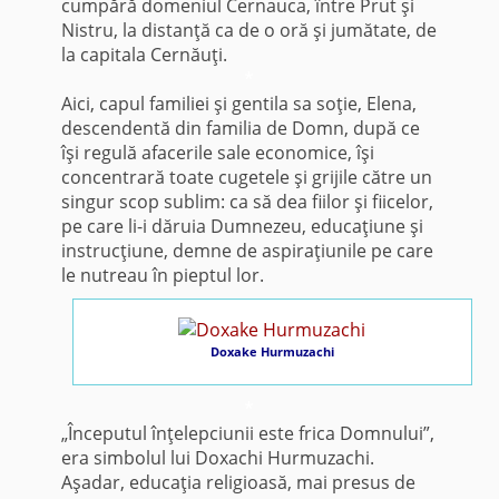
cum­pără domeniul Cernauca, între Prut şi
Nistru, la distanţă ca de o oră şi jumătate, de
la capitala Cernăuţi.
*
Aici, capul familiei şi gentila sa soţie, Elena,
descen­dentă din familia de Domn, după ce
îşi regulă afa­cerile sale economice, îşi
concentrară toate cugetele şi grijile către un
singur scop sublim: ca să dea fiilor şi fiicelor,
pe care li-i dăruia Dumnezeu, educaţiune şi
instrucţiune, demne de aspiraţiunile pe care
le nutreau în pieptul lor.
Doxake Hurmuzachi
*
„Începutul înţelepciunii este frica Domnului”,
era simbolul lui Doxachi Hurmuzachi.
Aşadar, educaţia religioasă, mai presus de