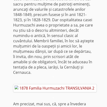
sacru pentru mulţime de pa­trioţi eminenţi,
aruncaţi de valurile și catastrofele anilor
1848-1849, precum fusese și în anii 1821-
1823, și în 1828-1829. Dar ospitalitatea casei
Hurmuzachi avea o proprietate a sa, pe care
nu știu să o descriu altminteri, decât
numindu-o antică, în sensul clasic al
cuvântului. Membrii familiei, în loc să aştepte
mulțumiri de la oaspeții și amicii lor, le
mulțumeau dânșii, iar după ce se depărtau,
îi invita, din nou, prin scrisori atât de
amabile și de obligatorii, încât te aduceau în
tentația de a pleca, iarăși, la Cernăuţi și
Cernauca.
*
*
Am precizat, mai sus, că, spre a învedera