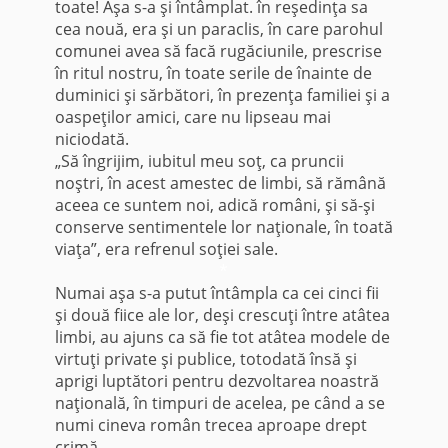
toate! Aşa s-a şi întâmplat. în reşedinţa sa
cea nouă, era şi un paraclis, în care parohul
comunei avea să facă rugăciunile, pre­scrise
în ritul nostru, în toate serile de înainte de
duminici şi sărbători, în prezenţa familiei şi a
oaspeţilor amici, care nu lipseau mai
niciodată.
„Să îngrijim, iubitul meu soţ, ca pruncii
noştri, în acest amestec de limbi, să rămână
aceea ce suntem noi, adică români, şi să-şi
conserve sentimen­tele lor naţionale, în toată
viaţa”, era refrenul soţiei sale.
*
Numai aşa s-a putut întâmpla ca cei cinci fii
şi două fiice ale lor, deşi crescuţi între atâtea
limbi, au ajuns ca să fie tot atâtea modele de
virtuţi private şi publice, totodată însă şi
aprigi luptători pentru dezvoltarea noastră
naţională, în tim­puri de acelea, pe când a se
numi cineva român trecea aproape drept
crimă.