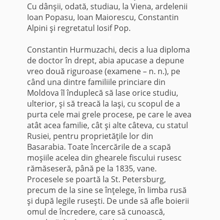
Cu dânşii, odată, studiau, la Viena, ardelenii
Ioan Popasu, Ioan Maiorescu, Constantin
Alpini şi regretatul Iosif Pop.
*
Constantin Hurmuzachi, decis a lua diploma
de doctor în drept, abia apucase a de­pune
vreo două riguroase (examene – n. n.), pe
când una dintre fami­liile princiare din
Moldova îl înduplecă să lase orice studiu,
ulterior, şi să treacă la Iaşi, cu scopul de a
purta cele mai grele procese, pe care le avea
atât acea familie, cât şi alte câteva, cu statul
Rusiei, pentru proprietăţile lor din
Basarabia. Toate încercările de a scapă
moşiile acelea din ghearele fiscului rusesc
rămăseseră, până pe la 1835, vane.
Procesele se poartă la St. Petersburg,
precum de la sine se înţelege, în limba rusă
şi după legile ruseşti. De unde să afle boierii
omul de încredere, care să cunoască,