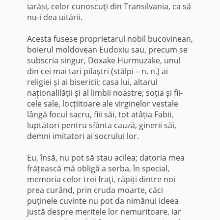
iarăși, celor cunoscuţi din Transilvania, ca să
nu-i dea uitării.
*
Acesta fusese proprietarul nobil bucovinean,
boierul moldovean Eudoxiu sau, precum se
subscria singur, Doxake Hurmuzake, unul
din cei mai tari pilaştri (stâlpi – n. n.) ai
religiei și ai bisericii; casa lui, altarul
naționalilății și al limbii noastre; soția și fii­
cele sale, locțiitoare ale virginelor vestale
lângă focul sacru, fiii săi, tot atâția Fabii,
luptători pentru sfânta cauză, ginerii săi,
demni imitatori ai socrului lor.
*
Eu, însă, nu pot să stau acilea; datoria mea
frățească mă obligă a serba, în special,
memoria celor trei fraţi, răpiți dintre noi
prea curând, prin cruda moarte, căci
puținele cuvinte nu pot da nimănui ideea
justă despre meritele lor nemuritoare, iar