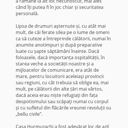
a rămâne la alt loc necunoscut, mai ales
când îți putea fi în joc chiar și securitatea
personală.
*
Lipsa de drumuri aşternute și, cu atât mai
mult, de căi ferate silea pe o lume de omeni
ca să cuteze a întreprinde călătorii, numai în
anu­mite anotimpuri și după preparative
luate cu șapte săptămâni înainte. Dacă
foloasele, dacă importanța ospitalității, în
starea veche a societății noastre și a
mijloacelor de comunicare, era atât de
mare, pentru locuitorii aceleiaşi provincii
sau regiuni, cu cât trebuia să oblige ea, mai
mult, pe călătorii din alte țări mai vârtos,
dacă aceia erau niște re­fugiaţi din fața
despotismului sau scăpaţi numai cu corpul
și cu sufletul din flăcările vreunei revoluții su
„bellu civile”.
*
Casa Hurmuzachi a fost adevărat loc de azil