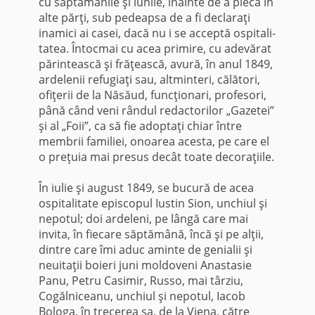
cu săptămânile şi lunile, înainte de a pleca în
alte părţi, sub pedeapsa de a fi declaraţi
inamici ai casei, dacă nu i se acceptă ospitali­
tatea. Întocmai cu acea primire, cu adevărat
părintească şi frăţească, avură, în anul 1849,
ardelenii refugiaţi sau, altminteri, călători,
ofiţerii de la Năsăud, funcţio­nari, profesori,
până când veni rândul redactorilor „Gazetei”
şi al „Foii”, ca să fie adoptaţi chiar între
membrii familiei, onoarea acesta, pe care el
o preţuia mai presus decât toate decoraţiile.
*
În iulie şi august 1849, se bucură de acea
ospitalitate episcopul Iustin Sion, unchiul şi
nepotul; doi ardeleni, pe lângă care mai
invita, în fiecare săptămână, încă şi pe alţii,
dintre care îmi aduc aminte de genialii şi
neuitaţii boieri juni moldoveni Anastasie
Panu, Petru Casimir, Russo, mai târziu,
Cogălniceanu, unchiul şi nepotul, Iacob
Bologa, în trecerea sa, de la Viena, către