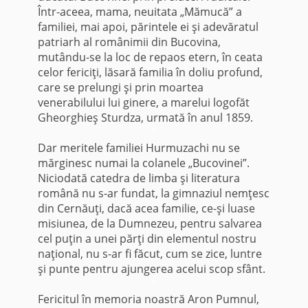
Într-aceea, mama, neuitata „Mămucă” a
familiei, mai apoi, părintele ei şi adevăratul
patriarh al românimii din Bucovina,
mutându-se la loc de repaos etern, în ceata
celor fericiţi, lăsară familia în doliu profund,
care se prelungi şi prin moartea
venerabilului lui ginere, a marelui logofăt
Gheorghieş Sturdza, urmată în anul 1859.
*
Dar meritele familiei Hurmuzachi nu se
mărginesc numai la colanele „Bucovinei”.
Niciodată catedra de limba şi literatura
română nu s-ar fundat, la gimnaziul nemţesc
din Cernăuţi, dacă acea familie, ce-şi luase
misiunea, de la Dumnezeu, pentru salvarea
cel puţin a unei părţi din elementul nostru
naţional, nu s-ar fi făcut, cum se zice, luntre
şi punte pentru ajungerea acelui scop sfânt.
*
Fericitul în memoria noastră Aron Pumnul,