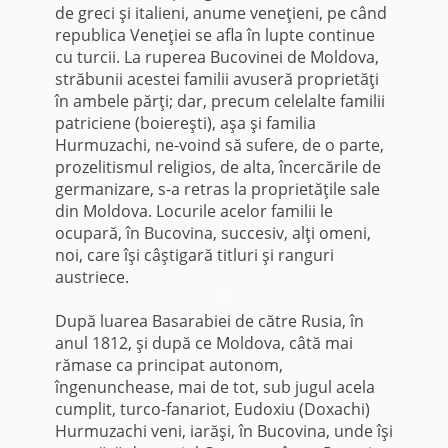
de greci şi italieni, anume veneţieni, pe când
republica Veneţiei se afla în lupte continue
cu turcii. La ruperea Buco­vinei de Moldova,
străbunii acestei familii avuseră proprietăţi
în ambele părţi; dar, precum cele­lalte familii
patriciene (boiereşti), aşa şi familia
Hurmuzachi, ne-voind să sufere, de o parte,
prozelitismul religios, de alta, încercările de
germanizare, s-a retras la proprietăţile sale
din Moldova. Locurile acelor familii le
ocupară, în Bucovina, succesiv, alţi omeni,
noi, care îşi câştigară titluri şi ran­guri
austriece.
*
După luarea Basarabiei de către Rusia, în
anul 1812, şi după ce Moldova, câtă mai
rămase ca principat autonom,
îngenunchease, mai de tot, sub jugul acela
cumplit, turco-fanariot, Eudoxiu (Doxachi)
Hurmuzachi veni, iarăşi, în Bucovina, unde îşi