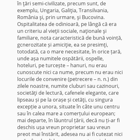
în ţări semi-civilizate, precum sunt, de
exemplu, Ungaria, Galiţia, Transilvania,
România şi, prin urmare, şi Bucovina.
Ospitalitatea de odinioară, pe lângă că era
un criteriu al vieţii sociale, naţionale şi
familiare, nota caracteristică de bună voință,
gcnerozitate și amiciţie, ea se presimţi,
totodată, ca o mare necesitate, în orice țară,
unde așa numitele ospătării, ospelle,
hoteluri, pe turcește – hanuri, nu erau
cunoscute nici ca nume, precum nu erau nici
locurile de con­venire (petrecere – n. n.) din
zilele noastre, numite cluburi sau cazinouri,
societăţi de lectură, cafenele elegante, care
lipseau și pe la orașe și cetăţi, cu singura
excepție a unora, situate în câte unu centru
sau în calea mare a comerțului european;
mai departe, în lăuntrul țării, decă nu ți-ar fi
deschis ușa vreun proprietar sau vreun
preot mai înstărit, adesea nu ai fi cutezat nici