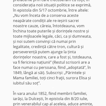
considerația noii situații politice se exprimă,
în epistola din 5/17 octombrie, între altele:
„Nu vom înceta de a conserva aceste
neapărate condiții ale re-ieșirii sacrei
noastre cauze, căreia, întotdeauna, vom
închina toate puterile și dorințele nostre și
toate mijloacele legale, căci, ca și dumneata,
și noi sutem con­vinşi că numai prin
legalitate, credință către tron, cultură și
perseverență putem ajunge la ținta
dorințelor noastre, care a fost și, totdeauna,
va fi fericirea națiunii” (Restul scrisorii are a
face numai cu persoana, fiind „adoptată”, în
1849, lângă ai săi). Subscriși: „Părintele și
Mama familiei, toți cinci fraţii, surora Elisa și
iubitul său soț”.
*
În vara anului 1852, fiind membrii fa­miliei,
iarăși, la Dulcești, în epistola din 8/20 iulie,
prin venerabilul cap al aceleia, aduce aminte,