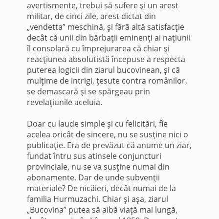
avertismente, trebui să sufere şi un arest
militar, de cinci zile, arest dictat din
„vendetta” meschină, şi fără altă satisfacţie
decât că unii din bărbaţii eminenţi ai naţiunii
îl consolară cu împrejurarea că chiar şi
reacţiunea absolutistă începuse a respecta
puterea logicii din ziarul bucovinean, şi că
mulţime de intrigi, ţesute contra românilor,
se demascară şi se spărgeau prin
revelaţiunile aceluia.
*
Doar cu laude simple şi cu felicitări, fie
acelea oricât de sincere, nu se susţine nici o
publicaţie. Era de prevăzut că anume un ziar,
fundat întru sus atinsele conjuncturi
provinciale, nu se va susţine numai din
abonamente. Dar de unde subvenţii
materiale? De nicăieri, decât numai de la
familia Hurmuzachi. Chiar şi aşa, ziarul
„Bucovina” putea să aibă viaţă mai lungă,