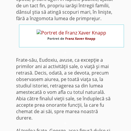
de un tact fin, propriu iarăşi întregii familii,
dânsul ştia să atingă scopuri mari, în linişte,
fără a înzgomota lumea de primprejur.
Portret de
Franz Xaver Knapp
*
Frate-său, Eudoxiu, avuse, ca excepţie a
primilor ani ai activităţii sale, o viaţă şi mai
retrasă. Decis, odată, a se devota, precum
observasem aiurea, pe toată viaţa sa, la
studiul istoriei, retragerea sa din lumea
amestecată o vom afla cu totul natu­rală.
Abia către finalul vieţii sale, se înduplecă să
accepte prea onorante funcţii, la care fu
chemat de ai săi, spre marea noastră
durere.
*
Al treilea frate, George, acea figură dulce şi