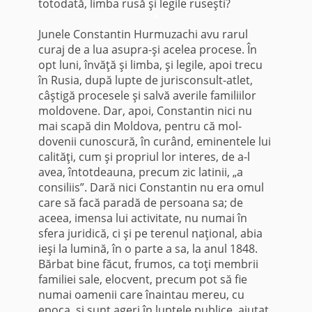
totodată, limba rusă şi legile ruseşti?
*
Junele Constantin Hurmuzachi avu rarul
curaj de a lua asupra-şi acelea procese. În
opt luni, învăţă şi limba, şi legile, apoi trecu
în Rusia, după lupte de jurisconsult-atlet,
câştigă procesele şi salvă averile familiilor
moldovene. Dar, apoi, Constantin nici nu
mai scapă din Moldova, pentru că mol­
dovenii cunoscură, în curând, eminentele lui
calităţi, cum şi propriul lor interes, de a-l
avea, întotdeauna, precum zic latinii, „a
consiliis”. Dară nici Constantin nu era omul
care să facă paradă de persoana sa; de
aceea, imensa lui activitate, nu numai în
sfera juridică, ci şi pe terenul naţional, abia
ieşi la lumină, în o parte a sa, la anul 1848.
Bărbat bine făcut, frumos, ca toţi membrii
fa­miliei sale, elocvent, precum pot să fie
numai oamenii care înaintau mereu, cu
epoca, şi sunt ageri în luptele publice, ajutat