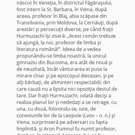
născut în Veneţia, în districtul Făgăraşului,
fost intern la St. Barbara, în Viena, după
aceea, profesor în Blaj, abia scăpase din
Transilvania, prin Moldova, la Cernăuţi, după
arestări şi persecuţii diverse, pe când fraţii
Hurmuzachi îşi ziseră: „Acest român trebuie
să ajungă, la noi, profesor de limba şi
literatura română!”. Ideea de a vedea
propunându-se limba noastră, la unicul
gimnaziu din Bucovina, era atât de nouă şi
de neuzitată, încât vânturarea ei puse la
mirare chiar şi pe episcopul diecezan, şi pe
alţi bărbaţi, de altminteri respec­tabili; din
care cauză nu a lipsita nici opoziţia destul de
tare. Dar fraţii Hurmuzachi, odată de­cişi a
realiza planul lor şi nededaţi a se retrage, cu
una, cu două, folosindu-se, iute, de
conexiunile lor de la Leopole (Lvov – n. n.) şi
Viena, surprinseră pe adversari cu fapta
împlinită, şi Aron Pumnul fu numit profesor,