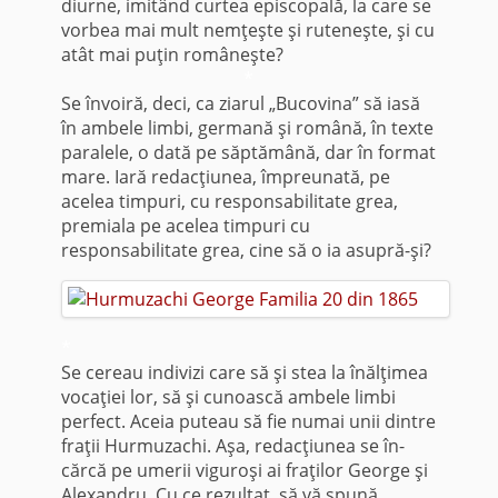
diurne, imitând curtea episcopală, la care se
vorbea mai mult nemţeşte şi ruteneşte, şi cu
atât mai puţin româneşte?
*
Se învoiră, deci, ca ziarul „Bucovina” să iasă
în ambele limbi, germană şi română, în texte
paralele, o dată pe săptămână, dar în format
mare. Iară redacţiunea, împreunată, pe
acelea timpuri, cu responsabilitate grea,
premiala pe acelea timpuri cu
responsabilitate grea, cine să o ia asupră-şi?
*
Se cereau indivizi care să şi stea la înălţimea
vocaţiei lor, să şi cunoască am­bele limbi
perfect. Aceia puteau să fie numai unii dintre
fraţii Hurmuzachi. Aşa, redacţiunea se în­
cărcă pe umerii viguroşi ai fraţilor George şi
Ale­xandru. Cu ce rezultat, să vă spună