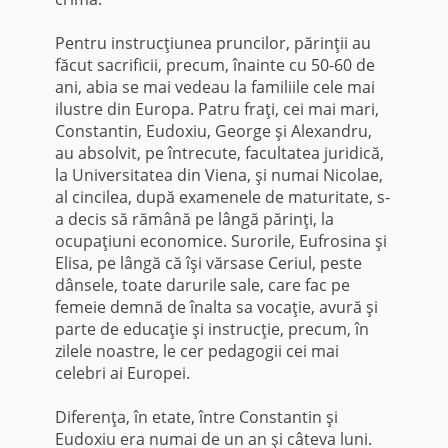
*
Pentru instrucţiunea pruncilor, părinţii au
făcut sacrificii, precum, înainte cu 50-60 de
ani, abia se mai vedeau la familiile cele mai
ilustre din Eu­ropa. Patru fraţi, cei mai mari,
Constantin, Eudoxiu, George şi Alexandru,
au absolvit, pe întrecute, facul­tatea juridică,
la Universitatea din Viena, şi numai Nicolae,
al cincilea, după examenele de maturitate, s-
a decis să rămână pe lângă părinţi, la
ocupaţiuni economice. Surorile, Eufrosina şi
Elisa, pe lângă că îşi vărsase Ceriul, peste
dânsele, toate darurile sale, care fac pe
femeie demnă de înalta sa vocaţie, avură şi
parte de educaţie şi instrucţie, precum, în
zilele noastre, le cer pedagogii cei mai
celebri ai Europei.
*
Diferenţa, în etate, între Constantin şi
Eudoxiu era numai de un an şi câteva luni.