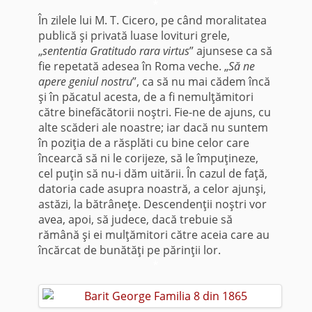
*
În zilele lui M. T. Cicero, pe când mora­litatea
publică şi privată luase lovituri grele,
„
sententia Gratitudo rara virtus
” ajunsese ca să
fie repetată adesea în Roma veche. „
Să ne
apere geniul nostru
”, ca să nu mai cădem încă
şi în păcatul acesta, de a fi nemulţămitori
către binefăcătorii noştri. Fie-ne de ajuns, cu
alte scăderi ale noastre; iar dacă nu suntem
în poziţia de a răsplăti cu bine celor care
încearcă să ni le corijeze, să le împuţineze,
cel puţin să nu-i dăm uitării. În cazul de faţă,
datoria cade asupra noastră, a celor ajunşi,
astăzi, la bătrâneţe. Descendenţii noştri vor
avea, apoi, să judece, dacă trebuie să
rămână şi ei mulţămitori către aceia care au
încărcat de bunătăţi pe părinţii lor.
*