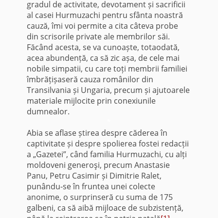
gradul de activitate, devotament și sacrificii
al casei Hurmuzachi pentru sfânta noastră
cauză, îmi voi permite a cita câteva probe
din scrisorile private ale membrilor săi.
Făcând acesta, se va cunoaște, totaodată,
acea abundență, ca să zic așa, de cele mai
nobile simpatii, cu care toți membrii familiei
îmbrățișaseră cauza românilor din
Transilvania și Ungaria, precum și ajutoarele
materiale mijlocite prin conexiunile
dumnealor.
*
Abia se aflase știrea despre căderea în
captivi­tate și despre spolierea fostei redacții
a „Gazetei”, când familia Hurmuzachi, cu alți
moldoveni generoşi, precum Anastasie
Panu, Petru Casimir și Dimitrie Ralet,
punându-se în fruntea unei colecte
anonime, o surprinseră cu suma de 175
galbeni, ca să aibă mijloace de subzistență,