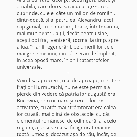
amabilă, care dorea să aibă braţe spre a
cuprinde, cu ele, câte un milion de români,
dintr-odată, şi al patrulea, Alexandru, acel
cap genial, cu inima simţitoare, întotdeauna,
mai mult pentru alţii, decât pentru sine,
aceşti doi fraţi veniseră, tocmai la timp, spre
a lua, în anii regenerării, pe umerii lor cele
mai grele misiuni, din câte erau de împlinit,
în acea epocă mare, în anii catastrofelor
universale.
*
Voind să apreciem, mai de aproape, meritele
fraţilor Hurmuzachi, nu ne este permis a
pierde din vedere că patria lor augustă era
Bucovina, prin urmare şi cercul lor de
activitate, cu atât mai strâmtorat; era calea
lor cu atât mai plină de obstacole, cu cât
elementul românesc, de odinioară, al acelor
regiuni, ajunsese ca să fie ignorat mai de
toată lumea şi decăzut aşa de rău, încât, de