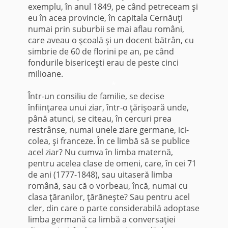
exemplu, în anul 1849, pe când petreceam şi
eu în acea provincie, în capitala Cernăuţi
numai prin su­burbii se mai aflau români,
care aveau o şcoală şi un docent bătrân, cu
simbrie de 60 de florini pe an, pe când
fondurile bisericeşti erau de peste cinci
milioane.
*
Într-un consiliu de familie, se decise
înfiinţarea unui ziar, într-o ţărişoară unde,
până atunci, se ci­teau, în cercuri prea
restrânse, numai unele ziare ger­mane, ici-
colea, şi franceze. În ce limbă să se pu­blice
acel ziar? Nu cumva în limba maternă,
pentru acelea clase de omeni, care, în cei 71
de ani (1777-1848), sau uitaseră limba
română, sau că o vorbeau, încă, numai cu
clasa ţăranilor, ţărăneşte? Sau pentru acel
cler, din care o parte considerabilă adoptase
limba germană ca limbă a conversaţiei