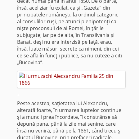
decât nu­mai până în anul 1850. De o parte,
însă, acel ziar fu exilat, ca şi „Gazeta” din
principatele româneşti, la ordinul categoric
al consulilor ruşi, pe atunci plenipotenţi ca
nişte proconsuli de ai Romei, în ţările
subjugate; iar pe de alta, în Transilvania şi
Banat, deşi nu era interzisă pe faţă, erau,
însă, luate măsuri secrete ca nimeni, din cei
ce se află în funcţii publice, să nu cuteze a citi
„Bucovina”.
*
Peste acestea, saţietatea lui Alexandru,
alterată foarte, în urmarea luptelor continue
şi a muncii prea încordate, îl constrânse să
depună pana, până la zile mai senine, care
însă nu veniră, până pe la 1861, când trecu şi
ducatul Bucovinei prin prefaceri radicale.