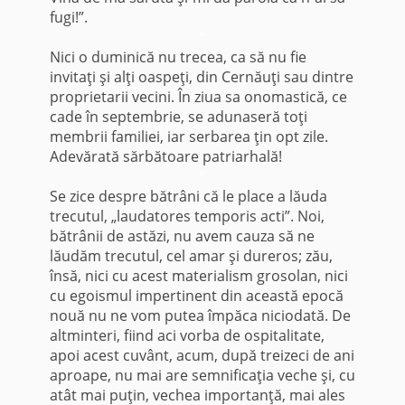
fugi!”.
*
Nici o duminică nu trecea, ca să nu fie
invitaţi şi alţi oaspeţi, din Cernăuţi sau dintre
proprietarii vecini. În ziua sa onomastică, ce
cade în septembrie, se adunaseră toţi
membrii familiei, iar serbarea ţin opt zile.
Adevărată sărbătoare patriarhală!
*
Se zice despre bătrâni că le place a lăuda
trecutul, „laudatores temporis acti”. Noi,
bătrânii de astăzi, nu avem cauza să ne
lăudăm trecutul, cel amar şi dureros; zău,
însă, nici cu acest materialism grosolan, nici
cu egoismul impertinent din această epocă
nouă nu ne vom putea împăca niciodată. De
altminteri, fiind aci vorba de ospitalitate,
apoi acest cuvânt, acum, după treizeci de ani
aproape, nu mai are semnificaţia veche şi, cu
atât mai puţin, vechea importanţă, mai ales