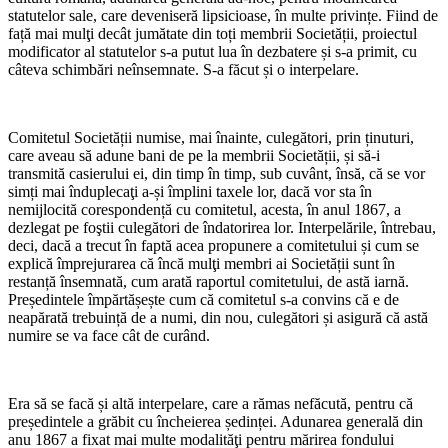
statutelor sale, care deveniseră lipsicioase, în multe privințe. Fiind de
față mai mulţi decât jumătate din toți membrii Societății, proiectul
modificator al statutelor s-a putut lua în dezbatere și s-a primit, cu
câteva schimbări neînsemnate. S-a făcut și o interpelare.
*
Comitetul Societății numise, mai înainte, culegători, prin ținuturi,
care aveau să adune bani de pe la membrii Societății, și să-i
transmită casierului ei, din timp în timp, sub cuvânt, însă, că se vor
simți mai înduplecaţi a-și împlini taxele lor, dacă vor sta în
nemijlocită corespondență cu comitetul, acesta, în anul 1867, a
dezlegat pe foştii culegători de îndatorirea lor. Interpelările, întrebau,
deci, dacă a trecut în faptă acea propunere a comitetului și cum se
explică împrejurarea că încă mulţi membri ai Societății sunt în
restanță însemnată, cum arată raportul comitetului, de astă iarnă.
Președintele împărtășește cum că comitetul s-a convins că e de
neapărată trebuință de a numi, din nou, culegători și asigură că astă
numire se va face cât de curând.
*
Era să se facă și altă interpelare, care a rămas nefăcută, pentru că
președintele a grăbit cu încheierea ședinței. Adunarea generală din
anu 1867 a fixat mai multe modalităţi pentru mărirea fondului