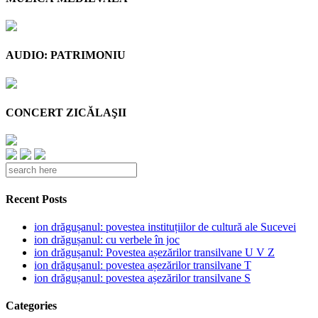
AUDIO: PATRIMONIU
CONCERT ZICĂLAŞII
Recent Posts
ion drăgușanul: povestea instituțiilor de cultură ale Sucevei
ion drăgușanul: cu verbele în joc
ion drăgușanul: Povestea așezărilor transilvane U V Z
ion drăgușanul: povestea așezărilor transilvane T
ion drăgușanul: povestea așezărilor transilvane S
Categories