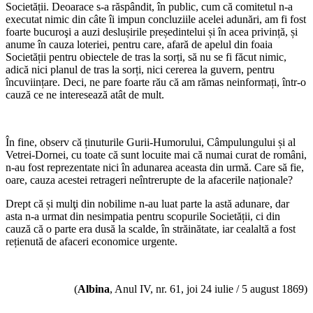
Societății. Deoarace s-a răspândit, în public, cum că comitetul n-a
executat nimic din câte îi impun concluziile acelei adunări, am fi fost
foarte bucuroşi a auzi deslușirile președintelui și în acea privință, și
anume în cauza loteriei, pentru care, afară de apelul din foaia
Societății pentru obiectele de tras la sorți, să nu se fi făcut nimic,
adică nici planul de tras la sorți, nici cererea la guvern, pentru
încuviințare. Deci, ne pare foarte rău că am rămas neinformați, într-o
cauză ce ne interesează atât de mult.
*
În fine, observ că ținuturile Gurii-Humorului, Câmpulungului și al
Vetrei-Dornei, cu toate că sunt locuite mai că numai curat de români,
n-au fost reprezentate nici în adunarea aceasta din urmă. Care să fie,
oare, cauza acestei retrageri neîntrerupte de la afacerile naționale?
Drept că și mulţi din nobilime n-au luat parte la astă adunare, dar
asta n-a urmat din nesimpatia pentru scopurile Societății, ci din
cauză că o parte era dusă la scalde, în străinătate, iar cealaltă a fost
rețienută de afaceri economice urgente.
*
(
Albina
, Anul IV, nr. 61, joi 24 iulie / 5 august 1869)