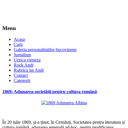
Menu
Acasa
Carti
Galeria personalitatilor bucovinene
Jurnalism
Urzica vieneza
Rock Andi
Rubrica lui Andi
Contact
Categorii
1869: Adunarea societății pentru cultura română
*
În 20 iulie 1869, și-a ținut, în Cernăuți, Societatea pentru literatura și
cultura română, adunarea generală ad-hoc, pentru modificarea