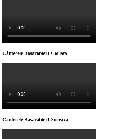
Cântecele Basarabiei I Corlata
Cântecele Basarabiei I Suceava