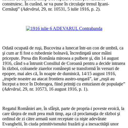
construiesc. În curând, se va pune în circulaţie trenul Iţcani-
Cernăuţi” (
Adevărul
, 29, nr. 10531, 5 iulie 1916, p. 2).
*
*
Odată ocupată de ruşi, Bucovina a lunecat într-un con de umbră, ca
şi cum ar fi fost o rubedenie bolnavă, încredinţată unor mâini
pricepute. Presa din România mirosea a pulbere şi, din 14 august
1916, când s-a întrunit Consiliul de Coroană pentru a decide intrarea
în război, coloanele ziarelor româneşti se transformă în versuri de
epopee, mai ales că, în noapte de duminică, 14/15 august 1916,
„trupele noastre au atacat frontiera austro-ungară”, iar „ruşii au
început a trece în Dobrogea, fiind primiţi cu entuziasm de populaţie”
(
Adevărul
, 29, nr. 10573, 16 august 1916, p. 1).
*
Regatul României are, în sfârşit, parte de propria-i poveste eroică, la
care tânjea de mult prea mult timp, aşa că proclamaţia de război şi
ordinul de zi către armată sunt receptate ca nişte adevărate
Evanghelii, în ciuda primitivismului frazării şi a inexactităţii unor