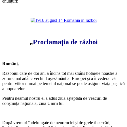
enunţuri:
*
*
„
Proclamaţia de război
*
Români,
Războiul care de doi ani a încins tot mai strâns hotarele noastre a
zdruncinat adânc vechiul aşezământ al Europei şi a învederat că
pentru viitor numai pe temeiul naţional se poate asigura viaţa paşnică
a popoarelor.
Pentru neamul nostru el a adus ziua aşteptată de veacuri de
conştiinţa naţională, ziua Unirii lui.
*
După vremuri îndelungate de nenorociri şi de grele încercări,