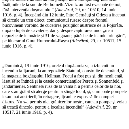
Înălţimile de la sud de Berhometh-Viznitz au fost evacuate de noi,
fără intervenţia duşmanului” (
Adevărul
, 29, nr. 10510, 14 iunie
1916, p. 4). Începând din 12 iunie, între Cernăuţi şi Odesa a început
să circule un tren direct, comunicatul rusesc despre frontul
bucovinean vorbind de cucerirea poziţiilor austriece de la Pojorâta,
după o luptă de cavalerie, dar şi despre capturarea unor „mari
depozite de lemnărie şi 31 de vagoane, părăsite de inamic prin gări”,
pe itinerariul Gura Humorului-Raşca (
Adevărul
, 29, nr. 10511, 15
iunie 1916, p. 4).
*
„Duminică, 19 iunie 1916, orele 4 după-amiaza, a izbucnit un
incendiu la Iţacani, la antrepozitele Statului, construite de curând, şi
la magazia bogătaşului Hellman. Focul a fost pus şi, din neglijenţă,
lăsat să se întindă şi la casele comercianţilor Peretz şi Sonnenfeld şi
jandarmeriei. Sentinela rusă de la vamă n-a permis celor de la noi,
care s-au grăbit să alerge pentru a stinge focul, şi, cum toate pompele
le-au luat austriecii, în retragere, Iţcanii e expus să fie complet
distrus. Nu s-a permis nici grănicerilor noştri, care au pompe şi voiau
să treacă dincolo, pentru a localiza incendiul” (
Adevărul
, 29, nr.
10517, 21 iunie 1916, p. 4).
*