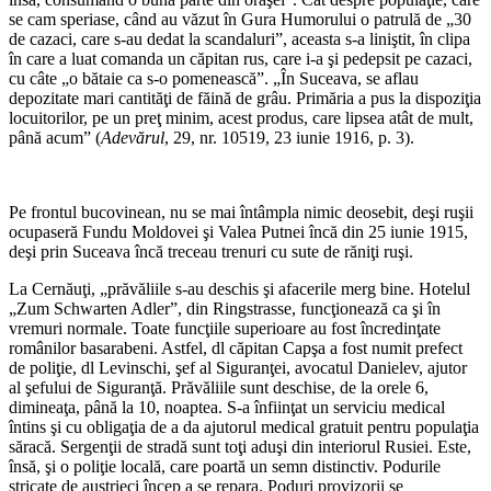
se cam speriase, când au văzut în Gura Humorului o patrulă de „30
de cazaci, care s-au dedat la scandaluri”, aceasta s-a liniştit, în clipa
în care a luat comanda un căpitan rus, care i-a şi pedepsit pe cazaci,
cu câte „o bătaie ca s-o pomenească”. „În Suceava, se aflau
depozitate mari cantităţi de făină de grâu. Primăria a pus la dispoziţia
locuitorilor, pe un preţ minim, acest produs, care lipsea atât de mult,
până acum” (
Adevărul
, 29, nr. 10519, 23 iunie 1916, p. 3).
*
Pe frontul bucovinean, nu se mai întâmpla nimic deosebit, deşi ruşii
ocupaseră Fundu Moldovei şi Valea Putnei încă din 25 iunie 1915,
deşi prin Suceava încă treceau trenuri cu sute de răniţi ruşi.
La Cernăuţi, „prăvăliile s-au deschis şi afacerile merg bine. Hotelul
„Zum Schwarten Adler”, din Ringstrasse, funcţionează ca şi în
vremuri normale. Toate funcţiile superioare au fost încredinţate
românilor basarabeni. Astfel, dl căpitan Capşa a fost numit prefect
de poliţie, dl Levinschi, şef al Siguranţei, avocatul Danielev, ajutor
al şefului de Siguranţă. Prăvăliile sunt deschise, de la orele 6,
dimineaţa, până la 10, noaptea. S-a înfiinţat un serviciu medical
întins şi cu obligaţia de a da ajutorul medical gratuit pentru populaţia
săracă. Sergenţii de stradă sunt toţi aduşi din interiorul Rusiei. Este,
însă, şi o poliţie locală, care poartă un semn distinctiv. Podurile
stricate de austrieci încep a se repara. Poduri provizorii se