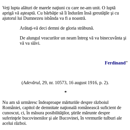
Veţi lupta alături de marele naţiuni cu care ne-am unit. O luptă
aprigă vă aşteaptă. Cu bărbăţie să îi îndurăm însă greutăţile şi cu
ajutorul lui Dumnezeu isbânda va fi a noastră.
Arătaţi-vă deci demni de gloria străbună.
De alungul veacurilor un neam întreg vă va binecuvânta şi
vă va slăvi.
Ferdinand
”
*
(
Adevărul
, 29, nr. 10573, 16 august 1916, p. 2).
*
Nu am să urmăresc îndeaproape mărturiile despre războiul
României, capitol de demnitate naţională românească suficient de
cunoscut, ci, în măsura posibilităţilor, ştirile mărunte despre
suferinţele bucovinenilor şi ale Bucovinei, în vremurile tulburi ale
acelui război.