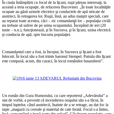
În ciuda întâmplării cu focul de la Iţcani, ruşii păreau interesaţi, la
această a treia ocupaţie, de refacerea Bucovinei. „În toate localităţile
ocupate au găsit uzinele electrice şi conductele de apă stricate de
austrieci, în retragerea lor. Ruşii, însă, au adus maiştri speciali, care
au reparat toate acestea, căci – zic comandanţii lor – populaţia civilă
nu trebuie să sufere de pe urma ocupantului. Începând de ieri (20
iunie – n.n.), funcţionează, şi în Suceava, şi în Iţcani, uzina electrică
şi conducta de apă, spre bucuria populaţiei.
*
Comandantul care a fost, la început, în Suceava şi Iţcani a fost
înlocuit. În locul său a fost trimis baronul Stempel. Patrula din Iţcani
este compusă, acum, din cazaci, în locul românilor basarabeni”.
*
*
Un român din Gura Humorului, cu care reporterul „Adevărului” a
stat de vorbă, a povestit că incendierea oraşului său s-a făcut, în
timpul luptelor, când austriecii, înainte de a se retrage, au dat foc la
nişte „magazii cu cereale şi material de cale ferată. Focul s-a întins,
însă, consumând o bună parte din orăşel”. Cât despre populaţie, care