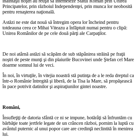
înaintaşii noştri au reuşit să întemeieze Statul Român prin Unirea
Principatelor, prin războiul Independenţei, prin munca lor neobosită
pentru renaşterea naţională.
Astăzi ne este dat nouă să întregim opera lor încheind pentru
totdeauna ceea ce Mihai Viteazu a înfăptuit numai pentru o clipă:
Unirea Românilor de pe cele două părţi ale Carpaţilor.
*
De noi atârnă astăzi să scăpăm de sub stăpânirea străină pe fraţii
noştri de peste munţi şi din plaiurile Bucovinei unde Ştefan cel Mare
doarme somnul lui de veci.
În noi, în virtuţile, în vitejia noastră stă putinţa de a le reda dreptul ca
într-o Românie întregită şi liberă, de la Tisa la Mare, să propăşească
în pace potrivit datinilor şi aspiraţiunilor gintei noastre.
*
Români,
Însufleţiţi de datoria sfântă ce ni se impune, hotărâţi să înfruntăm cu
bărbăţie toate jertfele legate de un crâncen război, pornim la luptă cu
avântul puternic al unui popor care are credinţă neclintită în menirea
lui.