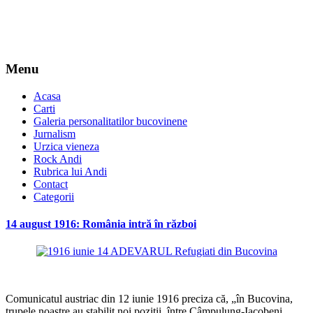
Menu
Acasa
Carti
Galeria personalitatilor bucovinene
Jurnalism
Urzica vieneza
Rock Andi
Rubrica lui Andi
Contact
Categorii
14 august 1916: România intră în război
*
Comunicatul austriac din 12 iunie 1916 preciza că, „în Bucovina,
trupele noastre au stabilit noi poziţii, între Câmpulung-Iacobeni.